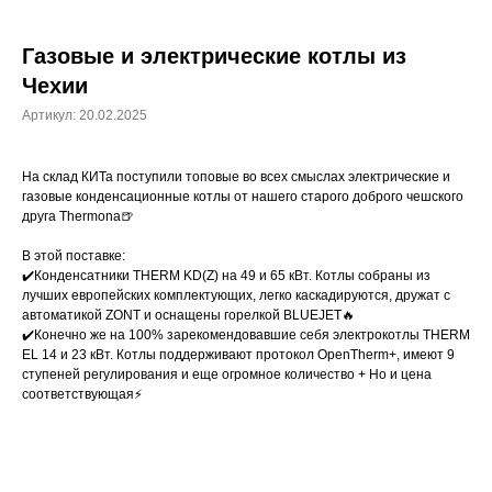
Газовые и электрические котлы из
Чехии
Артикул:
20.02.2025
На склад КИТа поступили топовые во всех смыслах электрические и
газовые конденсационные котлы от нашего старого доброго чешского
друга Thermona🍺
В этой поставке:
✔️Конденсатники THERM KD(Z) на 49 и 65 кВт. Котлы собраны из
лучших европейских комплектующих, легко каскадируются, дружат с
автоматикой ZONT и оснащены горелкой BLUEJET🔥
✔️Конечно же на 100% зарекомендовавшие себя электрокотлы THERM
EL 14 и 23 кВт. Котлы поддерживают протокол OpenTherm+, имеют 9
ступеней регулирования и еще огромное количество + Но и цена
соответствующая⚡️