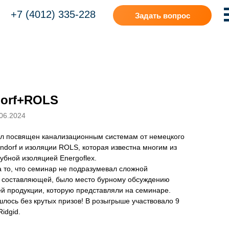
+7 (4012) 335-228
Задать вопрос
dorf+ROLS
06.2024
л посвящен канализационным системам от немецкого
ndorf и изоляции ROLS, которая известна многим из
рубной изоляцией Energoflex.
 то, что семинар не подразумевал сложной
й составляющей, было место бурному обсуждению
й продукции, которую представляли на семинаре.
шлось без крутых призов! В розыгрыше участвовало 9
idgid.