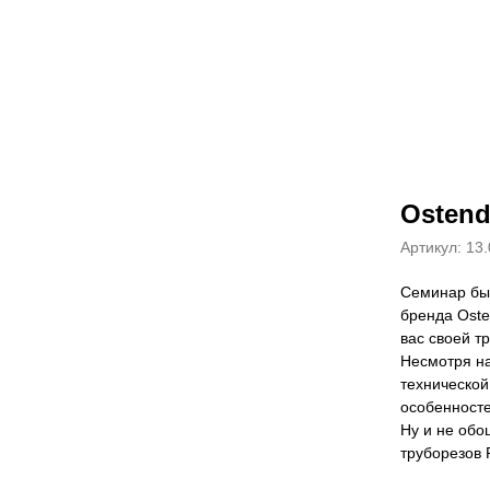
Osten
Артикул:
13.
Семинар бы
бренда Oste
вас своей т
Несмотря на
техническо
особенносте
Ну и не обо
труборезов R